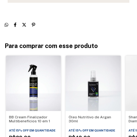
Para comprar com esse produto
BB Cream Finalizador
Óleo Nutritivo de Argan
Sham
Multibenefícios 10 em 1
30ml
Diam
& Ma
ATÉ 15% OFF
EM QUANTIDADE
ATÉ 15% OFF
EM QUANTIDADE
ATÉ 