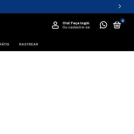
0
Olá!
Faça login
Ou cadastre-se
RÁTIS
RASTREAR