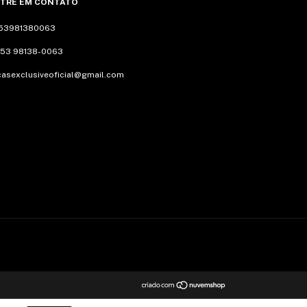
TRE EM CONTATO
53981380063
 53 98138-0063
casexclusiveoficial@gmail.com